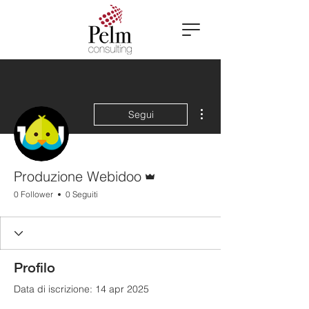
Altre azioni
Segui
Amministratore
Produzione Webidoo
0 Follower
0 Seguiti
Profilo
Data di iscrizione: 14 apr 2025