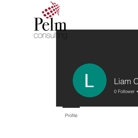
Liam C
0
Follower
Profile