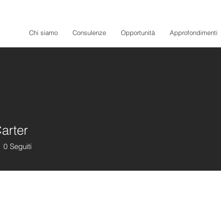
Chi siamo
Consulenze
Opportunità
Approfondimenti
arter
0
Seguiti