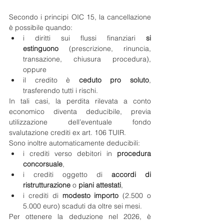
Secondo i principi OIC 15, la cancellazione 
è possibile quando:
i diritti sui flussi finanziari 
si 
estinguono
 (prescrizione, rinuncia, 
transazione, chiusura procedura), 
oppure
il credito è 
ceduto pro soluto
, 
trasferendo tutti i rischi.
In tali casi, la perdita rilevata a conto 
economico diventa deducibile, previa 
utilizzazione dell’eventuale fondo 
svalutazione crediti ex art. 106 TUIR.
Sono inoltre automaticamente deducibili:
i crediti verso debitori in 
procedura 
concorsuale
,
i crediti oggetto di 
accordi di 
ristrutturazione
 o 
piani attestati
,
i crediti di 
modesto importo
 (2.500 o 
5.000 euro) scaduti da oltre sei mesi.
Per ottenere la deduzione nel 2026, è 