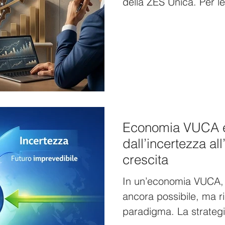
della ZES Unica. Per l
crescere, non si tratta
fiscale, ma di un vero 
strategico che permette
strutturali con un impat
Economia VUCA e 
dall’incertezza all
crescita
In un’economia VUCA, p
ancora possibile, ma r
paradigma. La strategi