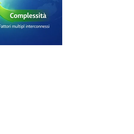
sistema flessibile e ada
monitoraggio predittiv
imprese possono trasfor
vantaggio competitivo 
e sostenibile nel tempo