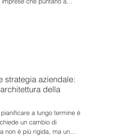
e imprese che puntano a
 solo di un’agevolazione
e proprio acceleratore
 di pianificare investimenti
to finanziario ridotto.
strategia aziendale:
’architettura della
ianificare a lungo termine è
ichiede un cambio di
a non è più rigida, ma un